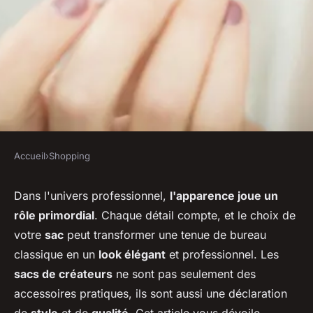
Accueil
›
Shopping
SHOPPING
Quels sont les secrets pour
Dans l'univers professionnel,
l'apparence joue un
rôle primordial
. Chaque détail compte, et le choix de
assortir des sacs de créateurs
votre
sac
peut transformer une tenue de bureau
avec des tenues de bureau?
classique en un
look élégant
et professionnel. Les
sacs de créateurs
ne sont pas seulement des
Luna
•
30 juin 2024
•
6 min de lecture
accessoires pratiques, ils sont aussi une déclaration