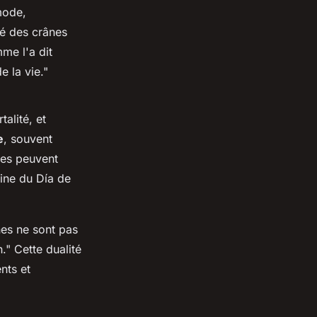
mode,
ré des crânes
me l'a dit
e la vie
."
alité, et
e
, souvent
nes peuvent
aine du
Día de
es ne sont pas
n
." Cette dualité
nts et