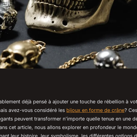
vrez un style
blement déjà pensé à ajouter une touche de rébellion à vot
mais avez-vous considéré les
bijoux en forme de crâne
? Ces
t
égants peuvent transformer n'importe quelle tenue en une d
ns cet article, nous allons explorer en profondeur le mond
ant leur histoire, leur symbolisme, les différentes options d