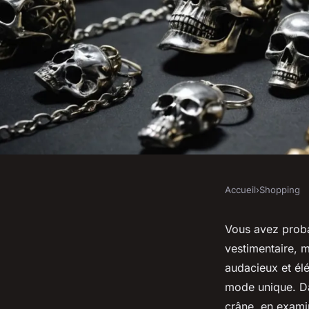
Accueil
›
Shopping
SHOPPING
Bijoux crâne : décou
Vous avez proba
vestimentaire, 
audacieux et élégan
audacieux et él
mode unique. Da
crâne, en examin