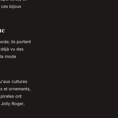
 ces bijoux
ne
de; ils portent
 déjà vu des
s la mode
u'aux cultures
els et ornements,
s pirates ont
e
Jolly Roger
,