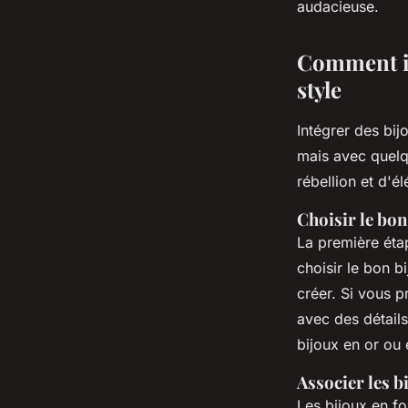
audacieuse.
Comment in
style
Intégrer des bij
mais avec quelq
rébellion et d'é
Choisir le bon
La première éta
choisir le bon b
créer. Si vous p
avec des détails
bijoux en or ou 
Associer les b
Les bijoux en f