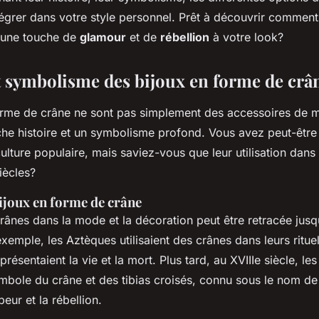
égrer dans votre style personnel. Prêt à découvrir comment
 une touche de
glamour
et de
rébellion
à votre look?
t symbolisme des bijoux en forme de crâ
orme de crâne ne sont pas simplement des accessoires de mo
che histoire et un symbolisme profond. Vous avez peut-être
ulture populaire, mais saviez-vous que leur utilisation dan
iècles?
ijoux en forme de crâne
 crânes dans la mode et la décoration peut être retracée jusq
exemple, les
Aztèques
utilisaient des crânes dans leurs ritu
eprésentaient la vie et la mort. Plus tard, au
XVIIIe siècle
, le
ymbole du crâne et des tibias croisés, connu sous le nom d
peur et la rébellion.