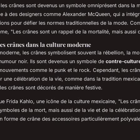
, les crânes sont devenus un symbole omniprésent dans la 
e à des designers comme
Alexander McQueen
, qui a intég
ions pour défier les normes traditionnelles de la mode. Com
me, "
Les crânes sont un rappel de la mortalité, mais aussi d
s crânes dans la culture moderne
moderne, les crânes symbolisent souvent la rébellion, la mort
humour noir. Ils sont devenus un symbole de
contre-cultur
 mouvements comme le
punk
et le
rock
. Cependant, les crâ
er une célébration de la vie, comme dans la tradition mexic
 les crânes sont décorés de manière festive.
que
Frida Kahlo
, une icône de la culture mexicaine, "
Les crân
mboles de la mort, mais aussi de la vie et de la célébratio
en forme de crâne des accessoires particulièrement polyvale