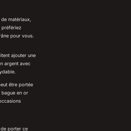
t de matériaux,
 préfériez
crâne pour vous.
tent ajouter une
en argent avec
xydable.
eut être portée
e bague en or
 occasions
 de porter ce