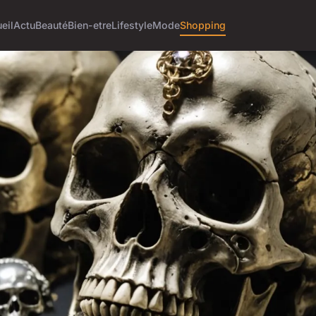
eil
Actu
Beauté
Bien-etre
Lifestyle
Mode
Shopping