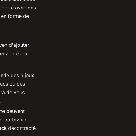
e porté avec des
s en forme de
yen d'ajouter
er à intégrer
onde des bijoux
ues ou des
tra de vous
.
âne peuvent
e, portez un
ock
décontracté.