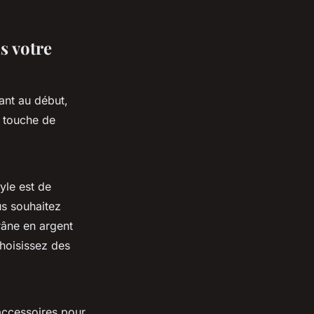
s votre
ant au début,
e touche de
yle est de
us souhaitez
râne en argent
choisissez des
accessoires pour