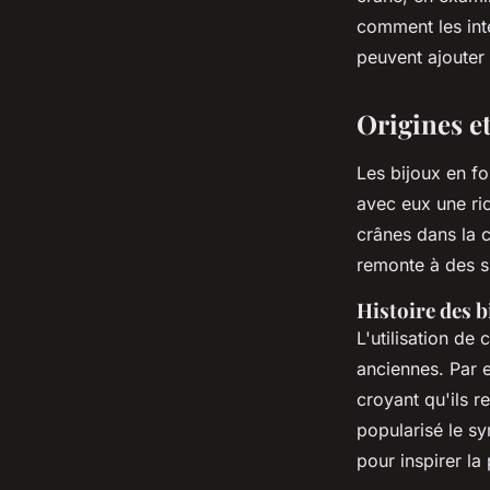
Luna
•
6 février 2025
•
7 min de lecture
comment les int
peuvent ajouter
Origines e
Les bijoux en f
avec eux une ri
crânes dans la c
remonte à des s
Histoire des b
L'utilisation de
anciennes. Par 
croyant qu'ils r
popularisé le s
pour inspirer la 