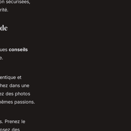
n sécurisées,
ité.
 de
ques
conseils
e.
entique et
rchez dans une
gez des photos
 mêmes passions.
s. Prenez le
posez des