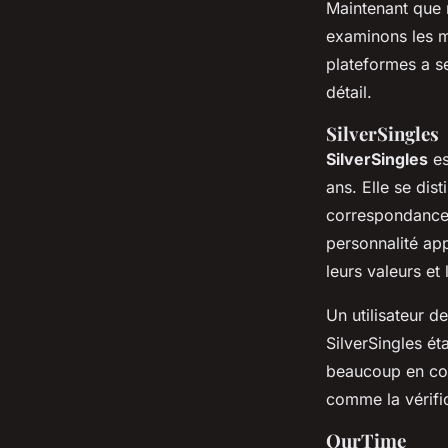
Maintenant que 
examinons les m
plateformes a se
détail.
SilverSingles
SilverSingles
es
ans. Elle se dis
correspondances 
personnalité app
leurs valeurs et 
Un utilisateur d
SilverSingles éta
beaucoup en c
comme la vérific
OurTime