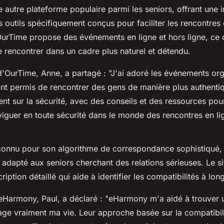
 autre plateforme populaire parmi les seniors, offrant une i
s outils spécifiquement conçus pour faciliter les rencontres
rTime propose des événements en ligne et hors ligne, ce 
se rencontrer dans un cadre plus naturel et détendu.
 d'OurTime, Anne, a partagé :
"J'ai adoré les événements or
ont permis de rencontrer des gens de manière plus authenti
nt sur la sécurité, avec des conseils et des ressources pour
aviguer en toute sécurité dans le monde des rencontres en li
connu pour son algorithme de correspondance sophistiqué, 
 adapté aux seniors cherchant des relations sérieuses. Le s
ription détaillé qui aide à identifier les compatibilités à lon
'eHarmony, Paul, a déclaré :
"eHarmony m'a aidé à trouver u
age vraiment ma vie. Leur approche basée sur la compatibilit