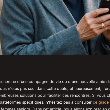
eures plateformes
recherche d'une compagne de vie ou d'une nouvelle amie da
Vous n'êtes pas seul dans cette quête, et heureusement, l'è
s femmes seniors
ombreuses solutions pour faciliter ces rencontres. Si vous 
plateformes spécifiques, n'hésitez pas à consulter
ce guide
femmes seniors. Dans cet article, nous allons explorer en dé