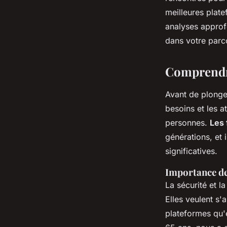
Luna
•
4 février 2025
•
7 min de lecture
meilleures plat
analyses approf
dans votre parc
Comprendre
Avant de plonger
besoins et les a
personnes.
Les
générations, et 
significatives.
Importance de 
La sécurité et l
Elles veulent s'
plateformes qu'