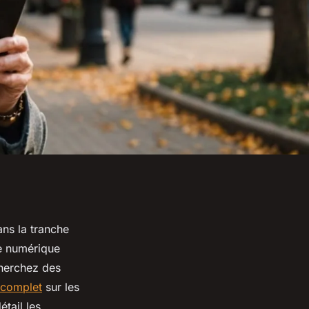
ns la tranche
re numérique
cherchez des
 complet
sur les
tail les