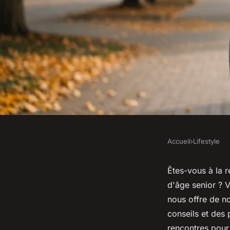
Accueil
›
Lifestyle
LIFESTYLE
Découvrez les meill
Êtes-vous à la 
d'âge senior ? 
pour rencontrer de
nous offre de n
conseils et des 
rencontres pour 