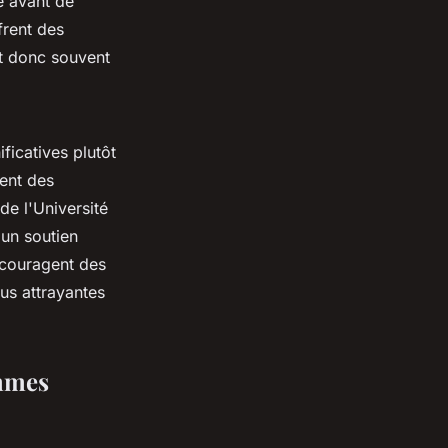
é avant de
frent des
nt donc souvent
ficatives plutôt
sent des
de l'Université
 un soutien
ncouragent des
us attrayantes
emmes