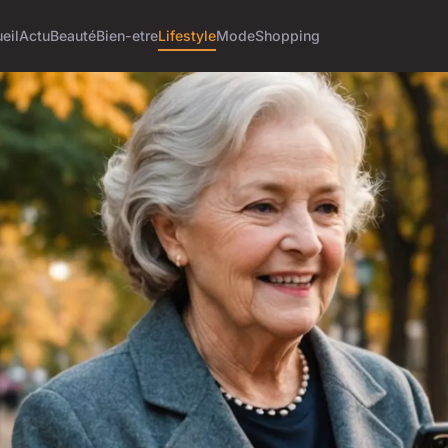
eil
Actu
Beauté
Bien-etre
Lifestyle
Mode
Shopping