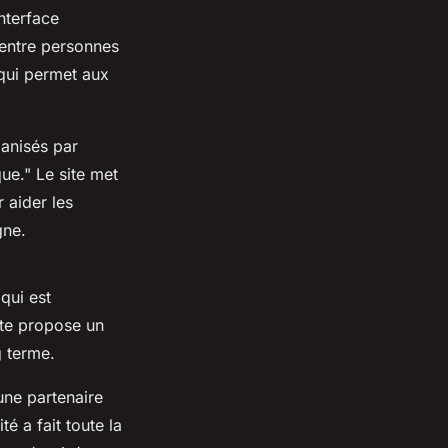
nterface
 entre personnes
qui permet aux
ganisés par
que."
Le site met
 aider les
gne.
qui est
ite propose un
g terme.
ne partenaire
é a fait toute la