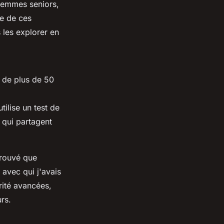
femmes seniors,
ne de ces
 les explorer en
 de plus de 50
tilise un test de
s qui partagent
 trouvé que
s avec qui j'avais
rité avancées,
urs.