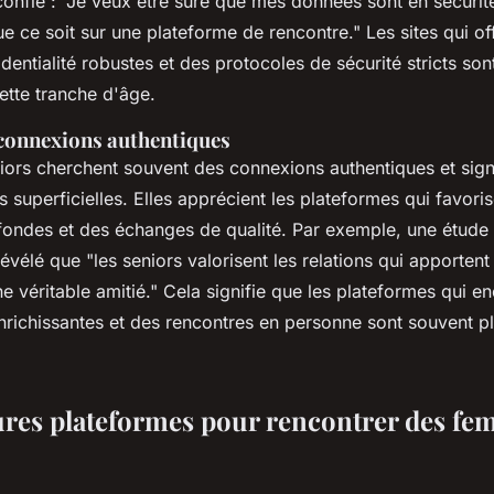
confié :
"Je veux être sûre que mes données sont en sécurit
e ce soit sur une plateforme de rencontre."
Les sites qui of
dentialité robustes et des protocoles de sécurité stricts so
cette tranche d'âge.
connexions authentiques
ors cherchent souvent des connexions authentiques et signi
s superficielles. Elles apprécient les plateformes qui favori
fondes et des échanges de qualité. Par exemple, une étude 
 révélé que
"les seniors valorisent les relations qui apportent
e véritable amitié."
Cela signifie que les plateformes qui e
nrichissantes et des rencontres en personne sont souvent pl
ures plateformes pour rencontrer des f