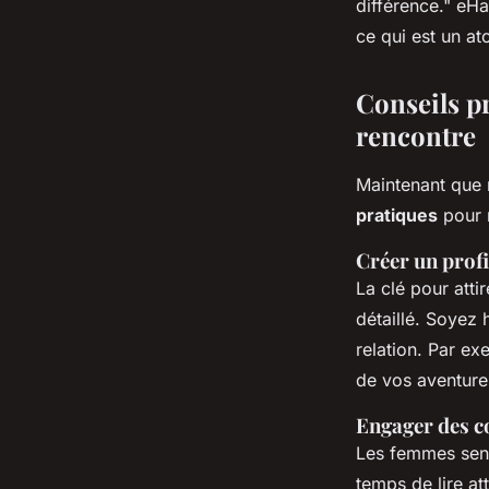
différence."
eHar
ce qui est un at
Conseils pr
rencontre
Maintenant que 
pratiques
pour 
Créer un profi
La clé pour atti
détaillé. Soyez 
relation. Par e
de vos aventure
Engager des co
Les femmes seni
temps de lire at