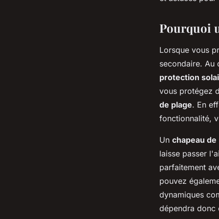
Luna
•
30 juin 2024
•
8 min de lecture
Pourquoi u
Lorsque vous pr
secondaire. Au c
protection sola
vous protégez 
de plage
. En ef
fonctionnalité, 
Un
chapeau de p
laisse passer l'
parfaitement a
pouvez égaleme
dynamiques comm
dépendra donc de