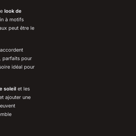
re
look de
in à motifs
ux peut être le
accordent
 parfaits pour
soire idéal pour
e soleil
et les
et ajouter une
peuvent
emble