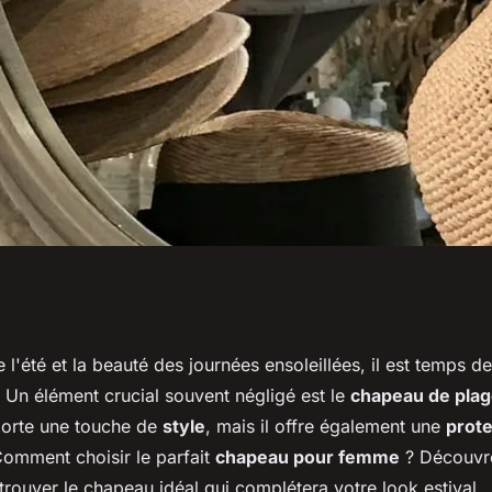
s chapeaux pour
e l'été et la beauté des journées ensoleillées, il est temps d
. Un élément crucial souvent négligé est le
chapeau de pla
élégante?
porte une touche de
style
, mais il offre également une
prote
Comment choisir le parfait
chapeau pour femme
? Découvre
trouver le chapeau idéal qui complétera votre look estival.