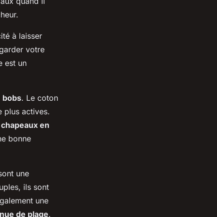
gaux quand il
cheur.
té à laisser
 garder votre
e est un
s
bobs
. Le coton
e plus actives.
s
chapeaux en
une bonne
ont une
uples, ils sont
 également une
nue de plage
.