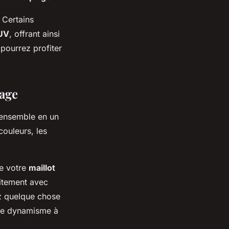
. Certains
UV
, offrant ainsi
 pourrez profiter
lage
 ensemble en un
couleurs, les
e votre
maillot
aitement avec
ez quelque chose
 de dynamisme à