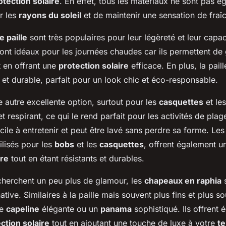
otection solaire
. En effet, tous les matériaux ne sont pas é
r les
rayons du soleil
et de maintenir une sensation de fraî
 paille
sont très populaires pour leur légèreté et leur capaci
s sont idéaux pour les journées chaudes car ils permettent de
ut en offrant une
protection solaire
efficace. En plus, la paill
 et durable, parfait pour un look chic et éco-responsable.
 autre excellente option, surtout pour les
casquettes
et le
t respirant, ce qui le rend parfait pour les activités de plag
facile à entretenir et peut être lavé sans perdre sa forme. Le
ilisés pour les
bobs
et les
casquettes
, offrent également 
ire
tout en étant résistants et durables.
 cherchent un peu plus de glamour, les
chapeaux en raphia
s
ative. Similaires à la paille mais souvent plus fins et plus so
ne
capeline
élégante ou un
panama
sophistiqué. Ils offrent
ction solaire
tout en ajoutant une touche de luxe à votre
te