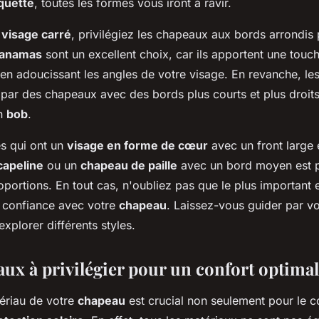
quette
, toutes les formes vous iront à ravir.
n
visage carré
, privilégiez les chapeaux aux bords arrondis
anamas
sont un excellent choix, car ils apportent une touc
 en adoucissant les angles de votre visage. En revanche, le
 par des chapeaux avec des bords plus courts et plus droi
n
bob
.
es qui ont un
visage en forme de cœur
avec un front large
capeline
ou un
chapeau de paille
avec un bord moyen est p
roportions. En tout cas, n'oubliez pas que le plus important 
n confiance avec votre
chapeau
. Laissez-vous guider par vo
plorer différents styles.
aux à privilégier pour un confort optimal
ériau de votre
chapeau
est crucial non seulement pour le c