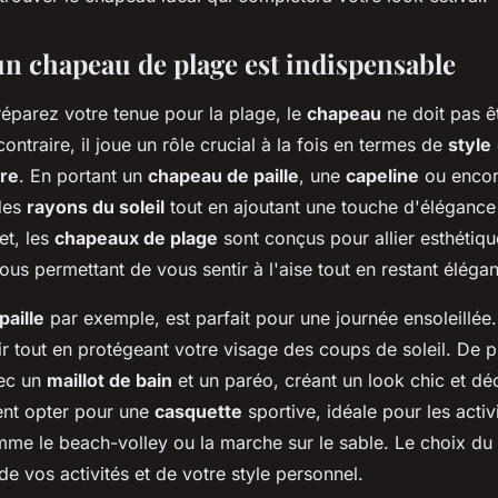
n chapeau de plage est indispensable
éparez votre tenue pour la plage, le
chapeau
ne doit pas ê
ontraire, il joue un rôle crucial à la fois en termes de
style
ire
. En portant un
chapeau de paille
, une
capeline
ou enco
des
rayons du soleil
tout en ajoutant une touche d'élégance
fet, les
chapeaux de plage
sont conçus pour allier esthétiqu
vous permettant de vous sentir à l'aise tout en restant élégan
aille
par exemple, est parfait pour une journée ensoleillée. 
air tout en protégeant votre visage des coups de soleil. De pl
vec un
maillot de bain
et un paréo, créant un look chic et dé
nt opter pour une
casquette
sportive, idéale pour les activ
e le beach-volley ou la marche sur le sable. Le choix du
 vos activités et de votre style personnel.