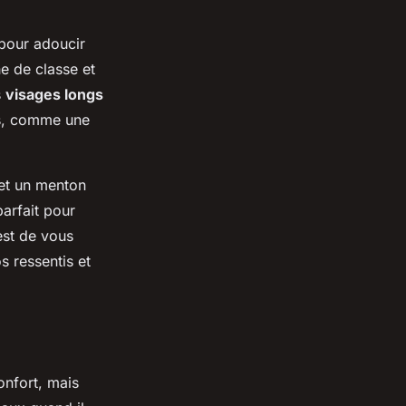
 pour adoucir
he de classe et
s
visages longs
ts, comme une
 et un menton
arfait pour
est de vous
s ressentis et
onfort, mais