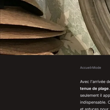
Accueil
›
Mode
MODE
Comment choisir de
Avec l'arrivée d
tenue de plage
une tenue de plage 
seulement il ap
indispensable. 
et astuces pour 