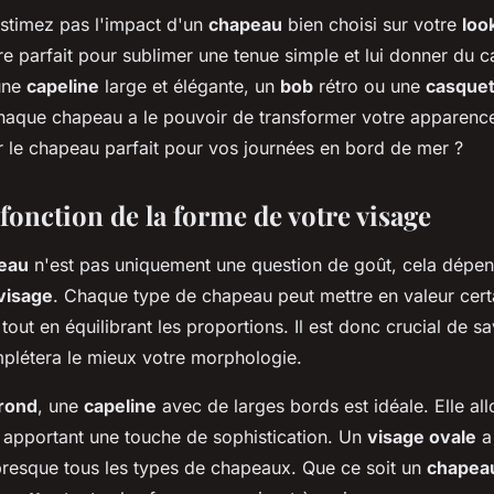
estimez pas l'impact d'un
chapeau
bien choisi sur votre
loo
re parfait pour sublimer une tenue simple et lui donner du 
une
capeline
large et élégante, un
bob
rétro ou une
casquet
haque chapeau a le pouvoir de transformer votre apparence
 le chapeau parfait pour vos journées en bord de mer ?
fonction de la forme de votre visage
eau
n'est pas uniquement une question de goût, cela dépen
visage
. Chaque type de chapeau peut mettre en valeur cert
tout en équilibrant les proportions. Il est donc crucial de sa
létera le mieux votre morphologie.
 rond
, une
capeline
avec de larges bords est idéale. Elle all
en apportant une touche de sophistication. Un
visage ovale
a
presque tous les types de chapeaux. Que ce soit un
chapeau