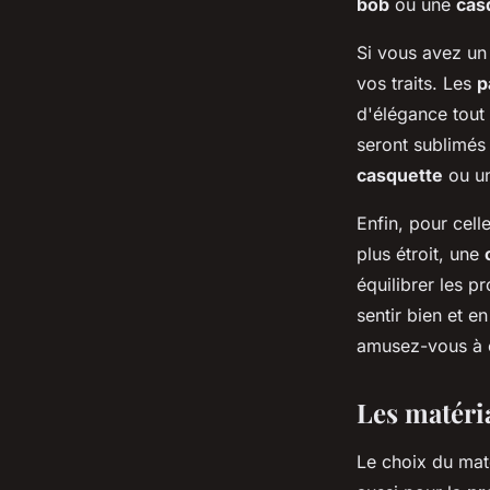
bob
ou une
cas
Si vous avez u
vos traits. Les
p
d'élégance tout
seront sublimés
casquette
ou u
Enfin, pour cell
plus étroit, une
équilibrer les p
sentir bien et e
amusez-vous à ex
Les matéri
Le choix du mat