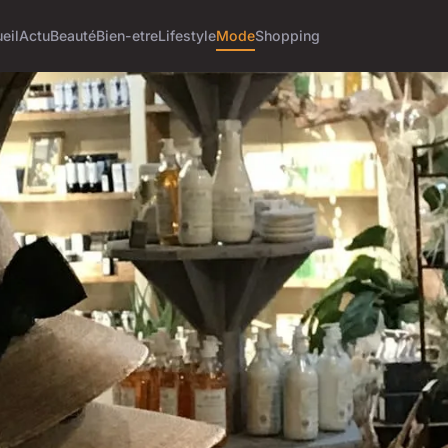
eil
Actu
Beauté
Bien-etre
Lifestyle
Mode
Shopping