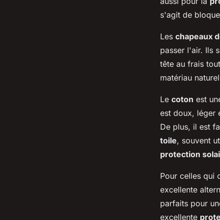
aussi pour la
pr
s'agit de bloque
Les
chapeaux de
passer l'air. Il
tête au frais to
matériau naturel
Le
coton
est une
est doux, léger e
De plus, il est 
toile
, souvent ut
protection sola
Pour celles qui
excellente altern
parfaits pour u
excellente
prote