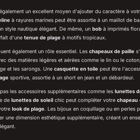
 également un excellent moyen d'ajouter du caractère à vot
line
à rayures marines peut être assortie à un maillot de ba
 un style nautique élégant. De même, un
bob
à imprimés flora
fait d'une
tenue de plage
à motifs tropicaux.
ouent également un rôle essentiel. Les
chapeaux de paille
s'
ec des matières légères et aérées comme le lin ou le coton,
age et les sarongs. Une
casquette en toile
peut être l'acces
lage
sportive, assortie à un short en jean et un débardeur.
z pas les accessoires supplémentaires comme les
lunettes d
re de
lunettes de soleil
chic peut compléter votre
chapeau
votre
look de plage
. Les bijoux en coquillage ou en perles 
er une dimension esthétique supplémentaire, créant un ens
légant.